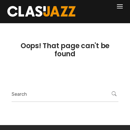
Skip
404
to
content
Oops! That page can't be
found