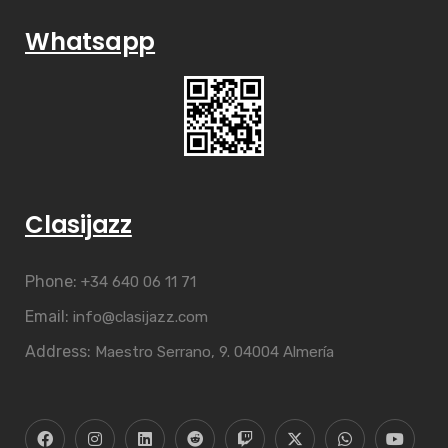
Whatsapp
Clasijazz
Phone:
+34 640 06 11 71
Email:
info@clasijazz.com
Address:
Maestro Serrano, 9. 04004 Almería