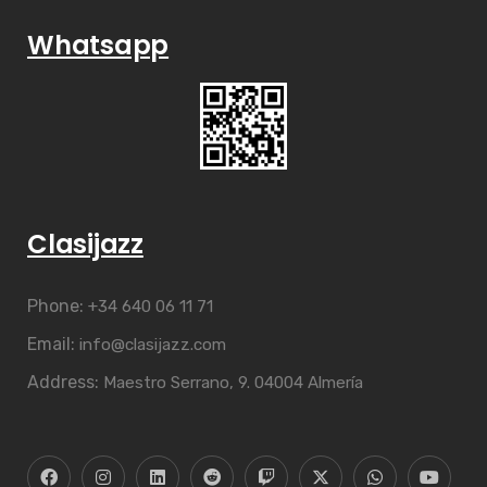
Whatsapp
Clasijazz
Phone:
+34 640 06 11 71
Email:
info@clasijazz.com
Address:
Maestro Serrano, 9. 04004 Almería