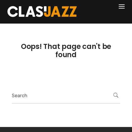
Skip
404
to
content
Oops! That page can't be
found