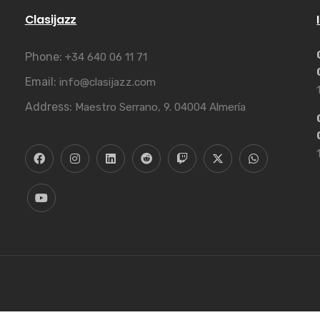
Clasijazz
Phone:
+34 640 06 11 71
Email:
info@clasijazz.com
Address:
Maestro Serrano, 9. 04004 Almería