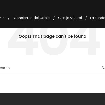
404
y
Conciertos del Cable
Clasijazz Rural
La Fund
Oops! That page can't be found