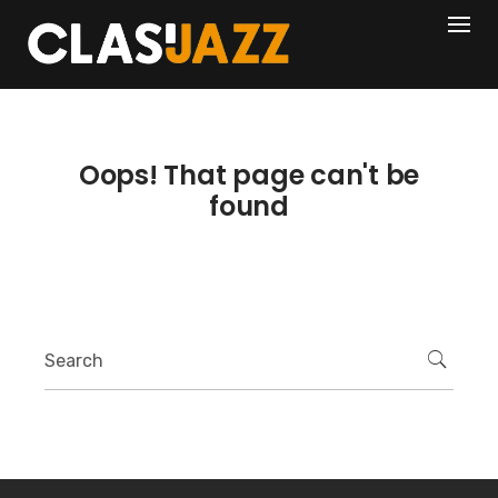
Skip
404
to
content
Oops! That page can't be
found