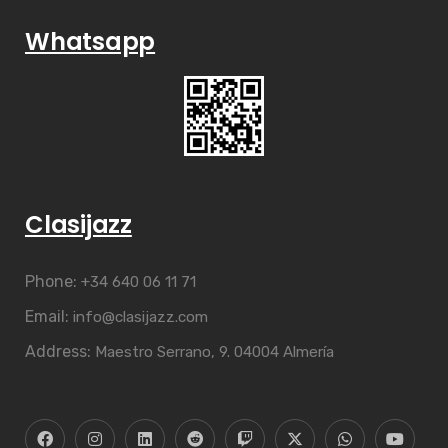
Whatsapp
Clasijazz
Phone:
+34 640 06 11 71
Email:
info@clasijazz.com
Address:
Maestro Serrano, 9. 04004 Almería