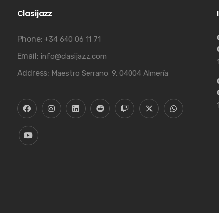
Clasijazz
Phone:
+34 640 06 11 71
Email:
info@clasijazz.com
Address:
Maestro Serrano, 9. 04004 Almería