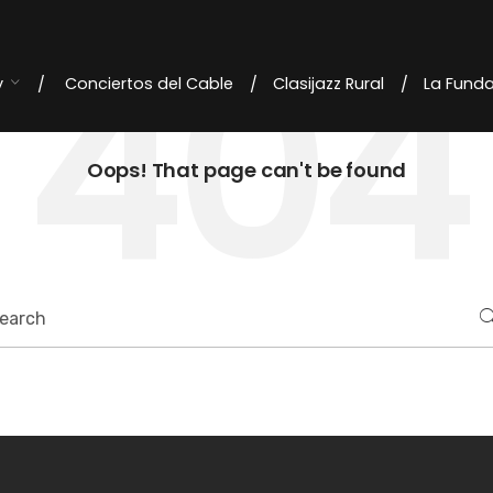
404
y
Conciertos del Cable
Clasijazz Rural
La Fund
Oops! That page can't be found