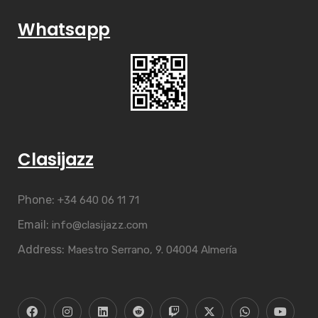
Whatsapp
Clasijazz
Phone:
+34 640 06 11 71
Email:
info@clasijazz.com
Address:
Maestro Serrano, 9. 04004 Almería