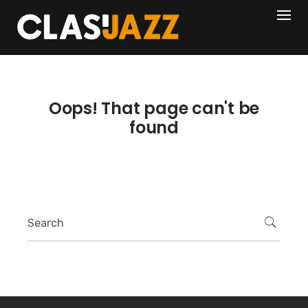
Skip
404
to
content
Oops! That page can't be
found