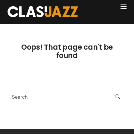
Skip
404
to
content
Oops! That page can't be
found