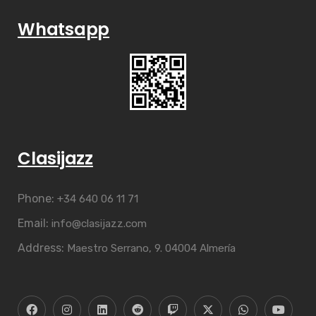
Whatsapp
Clasijazz
Phone:
+34 640 06 11 71
Email:
info@clasijazz.com
Address:
Maestro Serrano, 9. 04004 Almería