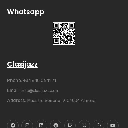
Whatsapp
Clasijazz
Phone:
+34 640 06 11 71
Email:
info@clasijazz.com
Address:
Maestro Serrano, 9. 04004 Almería