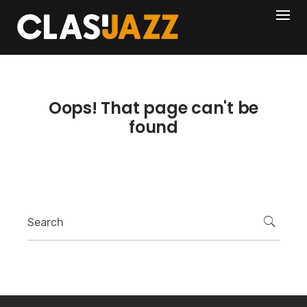
Skip
404
to
content
Oops! That page can't be
found