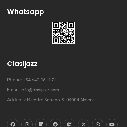
Whatsapp
Clasijazz
Phone:
+34 640 06 11 71
Email:
info@clasijazz.com
Address:
Maestro Serrano, 9. 04004 Almería