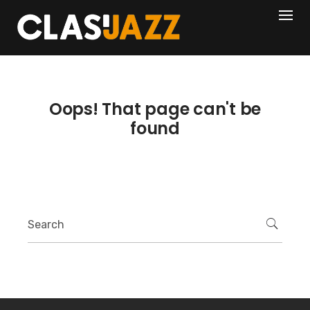
Skip
404
to
content
Oops! That page can't be
found