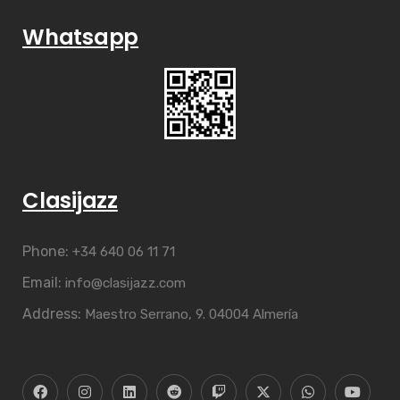
Whatsapp
Clasijazz
Phone:
+34 640 06 11 71
Email:
info@clasijazz.com
Address:
Maestro Serrano, 9. 04004 Almería