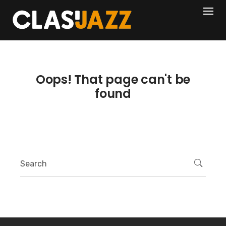
Skip
404
to
content
Oops! That page can't be
found