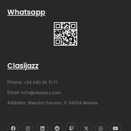
Whatsapp
Clasijazz
Phone:
+34 640 06 11 71
Email:
info@clasijazz.com
Address:
Maestro Serrano, 9. 04004 Almería