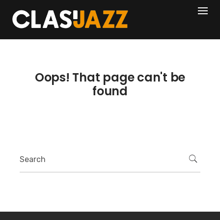
Skip
404
to
content
Oops! That page can't be
found