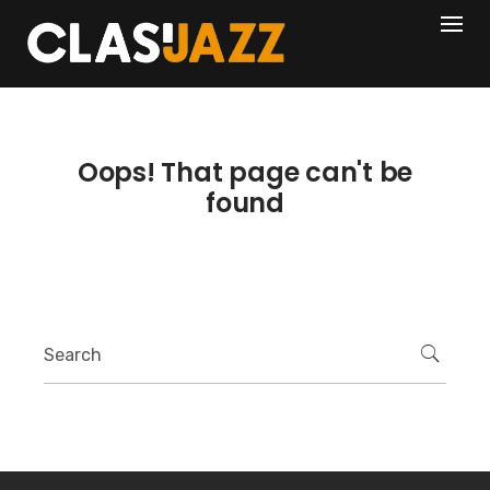
Skip
404
to
content
Oops! That page can't be
found