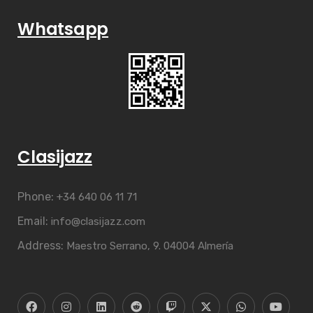
Whatsapp
Clasijazz
Phone:
+34 640 06 11 71
Email:
info@clasijazz.com
Address:
Maestro Serrano, 9. 04004 Almería