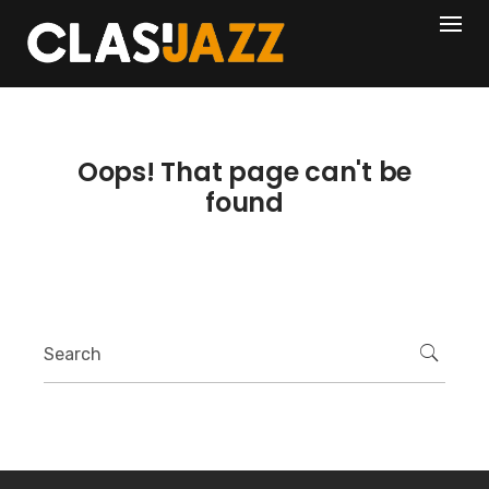
Skip
404
to
content
Oops! That page can't be
found