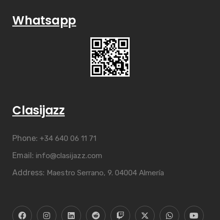
Whatsapp
Clasijazz
Phone:
+34 640 06 11 71
Email:
info@clasijazz.com
Address:
Maestro Serrano, 9. 04004 Almería