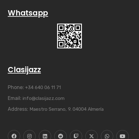
Whatsapp
Clasijazz
Phone:
+34 640 06 11 71
Email:
info@clasijazz.com
Address:
Maestro Serrano, 9. 04004 Almería