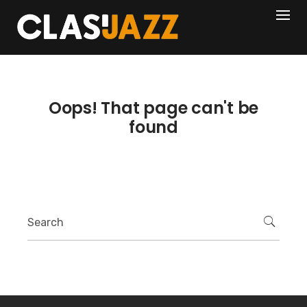
Skip
404
to
content
Oops! That page can't be
found