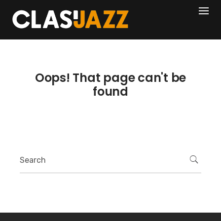
Skip
404
to
content
Oops! That page can't be
found