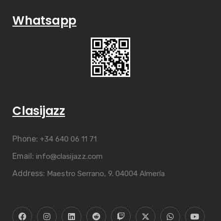
Whatsapp
Clasijazz
Phone:
+34 640 06 11 71
Email:
info@clasijazz.com
Address:
Maestro Serrano, 9. 04004 Almería