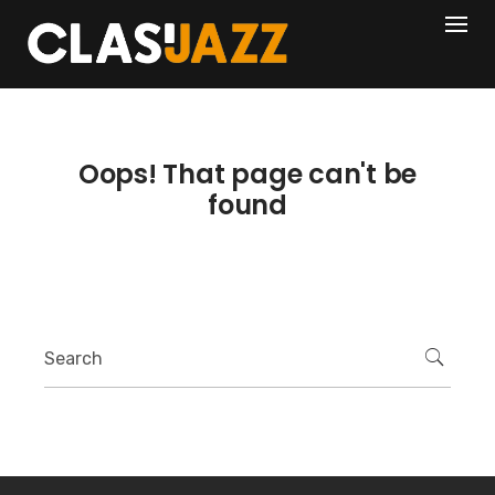
Skip
404
to
content
Oops! That page can't be
found