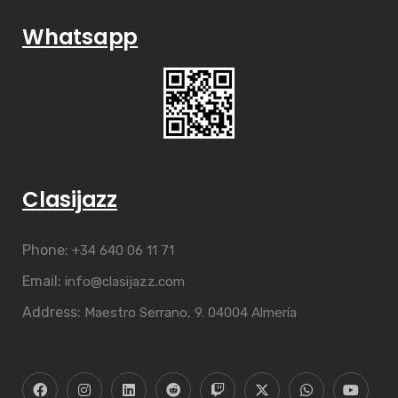
Whatsapp
Clasijazz
Phone:
+34 640 06 11 71
Email:
info@clasijazz.com
Address:
Maestro Serrano, 9. 04004 Almería