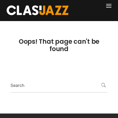
Skip
404
to
content
Oops! That page can't be
found