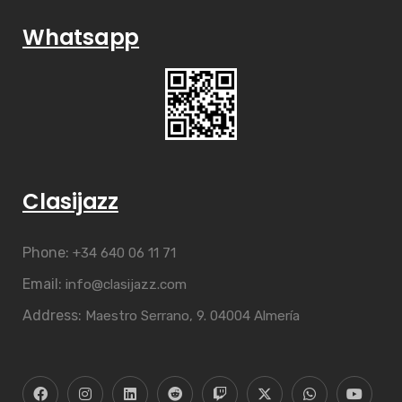
Whatsapp
Clasijazz
Phone:
+34 640 06 11 71
Email:
info@clasijazz.com
Address:
Maestro Serrano, 9. 04004 Almería