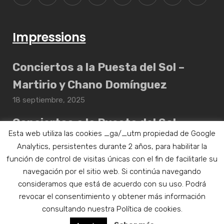
Impressions
Conciertos a la Puesta del Sol –
Martirio y Chano Domínguez
18 septiembre, 2025
Conciertos a la Puesta del Sol –
Esta web utiliza las cookies _ga/_utm propiedad de Google
Daahoud Salim Quintet
Analytics, persistentes durante 2 años, para habilitar la
17 septiembre, 2025
función de control de visitas únicas con el fin de facilitarle su
navegación por el sitio web. Si continúa navegando
consideramos que está de acuerdo con su uso. Podrá
revocar el consentimiento y obtener más información
Aviso legal
|
Política de privacidad
consultando nuestra Política de cookies.
Todos los derechos reservados © 2019 - Clasijazz