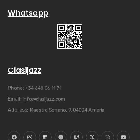
Whatsapp
Clasijazz
Phone:
+34 640 06 11 71
Email:
info@clasijazz.com
Address:
Maestro Serrano, 9. 04004 Almería