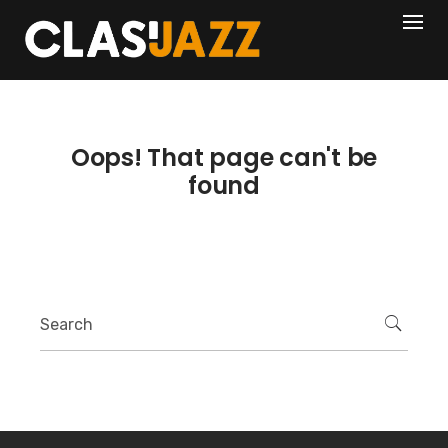
Skip
404
to
content
Oops! That page can't be
found