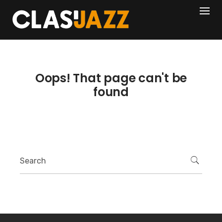
Skip
404
to
content
Oops! That page can't be
found