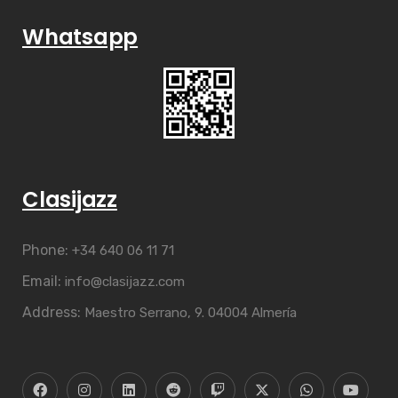
Whatsapp
Clasijazz
Phone:
+34 640 06 11 71
Email:
info@clasijazz.com
Address:
Maestro Serrano, 9. 04004 Almería