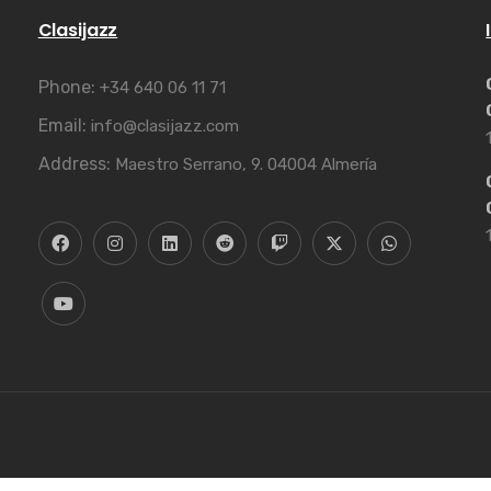
Clasijazz
Phone:
+34 640 06 11 71
Email:
info@clasijazz.com
Address:
Maestro Serrano, 9. 04004 Almería