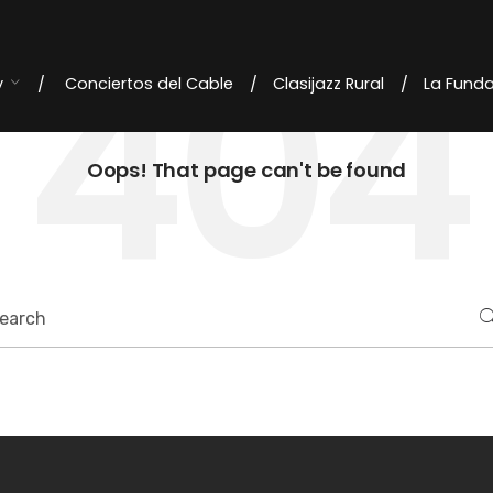
404
y
Conciertos del Cable
Clasijazz Rural
La Fund
Oops! That page can't be found