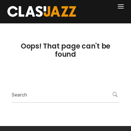
Skip
404
to
content
Oops! That page can't be
found