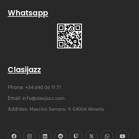
Whatsapp
Clasijazz
Phone:
+34 640 06 11 71
Email:
info@clasijazz.com
Address:
Maestro Serrano, 9. 04004 Almería