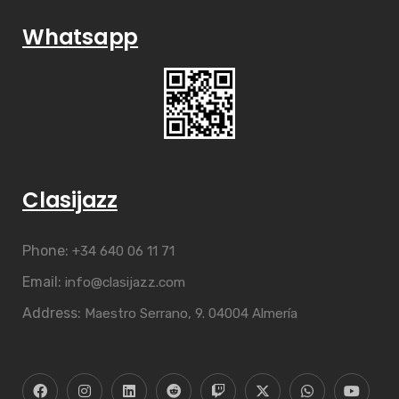
Whatsapp
Clasijazz
Phone:
+34 640 06 11 71
Email:
info@clasijazz.com
Address:
Maestro Serrano, 9. 04004 Almería