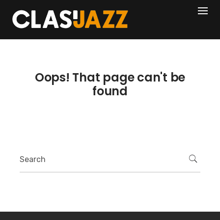
Skip
404
to
content
Oops! That page can't be
found