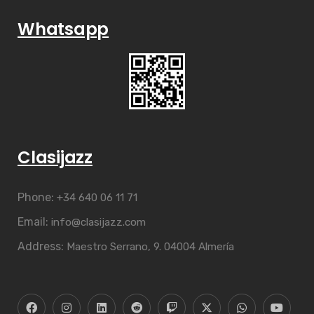
Whatsapp
Clasijazz
Phone:
+34 640 06 11 71
Email:
info@clasijazz.com
Address:
Maestro Serrano, 9. 04004 Almería