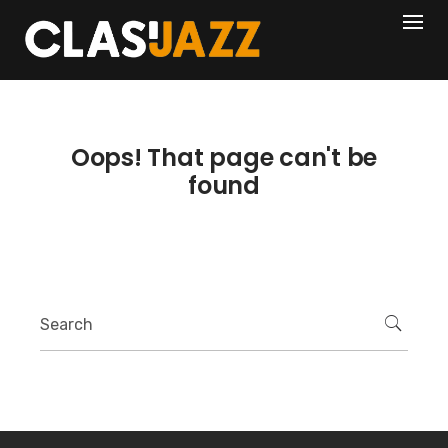
Skip
404
to
content
Oops! That page can't be
found