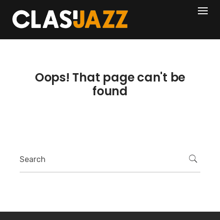
Skip
404
to
content
Oops! That page can't be
found