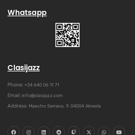
Whatsapp
Clasijazz
Phone:
+34 640 06 11 71
Email:
info@clasijazz.com
Address:
Maestro Serrano, 9. 04004 Almería