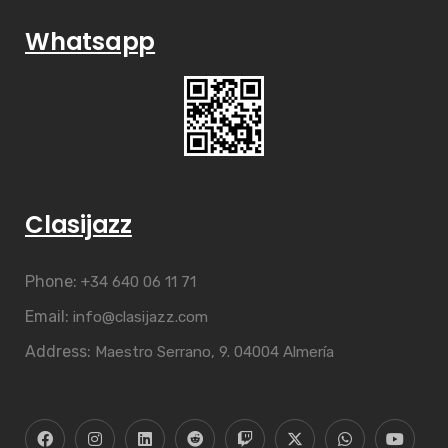
Whatsapp
Clasijazz
Phone:
+34 640 06 11 71
Email:
info@clasijazz.com
Address:
Maestro Serrano, 9. 04004 Almería