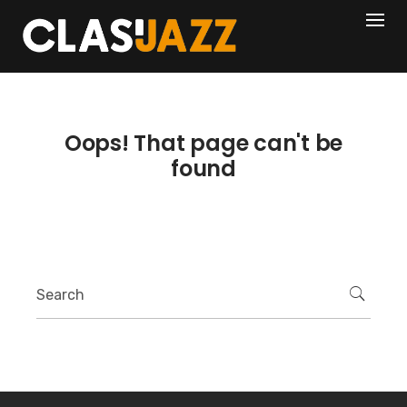
Skip
404
to
content
Oops! That page can't be
found