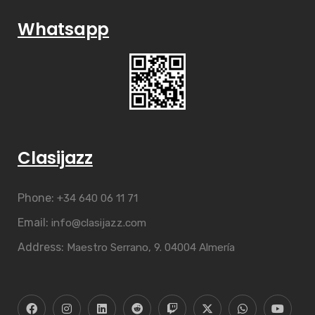
Whatsapp
Clasijazz
Phone:
+34 640 06 11 71
Email:
info@clasijazz.com
Address:
Maestro Serrano, 9. 04004 Almería