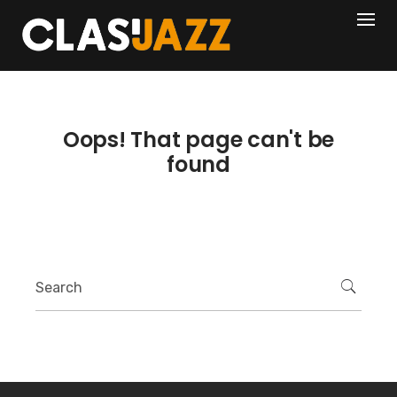
Skip
404
to
content
Oops! That page can't be
found