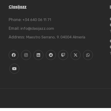
Clasijazz
Phone:
+34 640 06 11 71
Email:
info@clasijazz.com
Address:
Maestro Serrano, 9. 04004 Almería