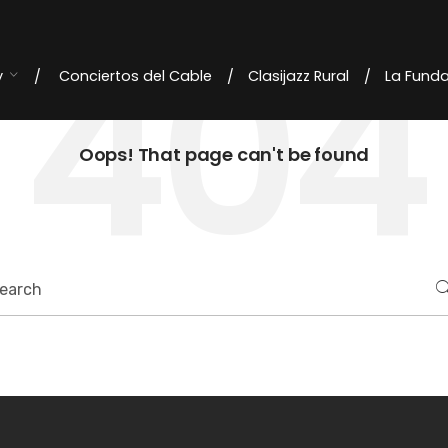
404
y
Conciertos del Cable
Clasijazz Rural
La Fund
Oops! That page can't be found