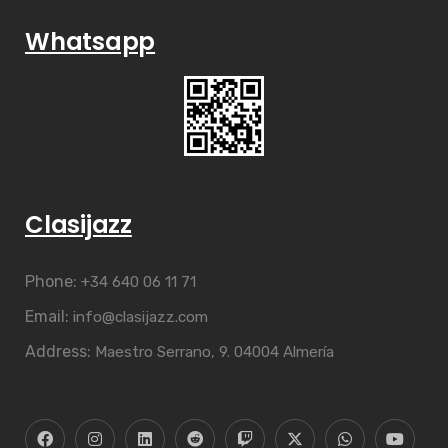
Whatsapp
Clasijazz
Phone:
+34 640 06 11 71
Email:
info@clasijazz.com
Address:
Maestro Serrano, 9. 04004 Almería