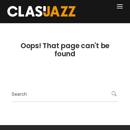
Skip
404
to
content
Oops! That page can't be
found