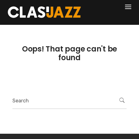
Skip
404
to
content
Oops! That page can't be
found