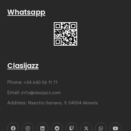
Whatsapp
Clasijazz
Phone:
+34 640 06 11 71
Email:
info@clasijazz.com
Address:
Maestro Serrano, 9. 04004 Almería