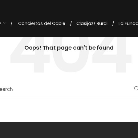
404
y
Conciertos del Cable
Clasijazz Rural
La Fund
Oops! That page can't be found