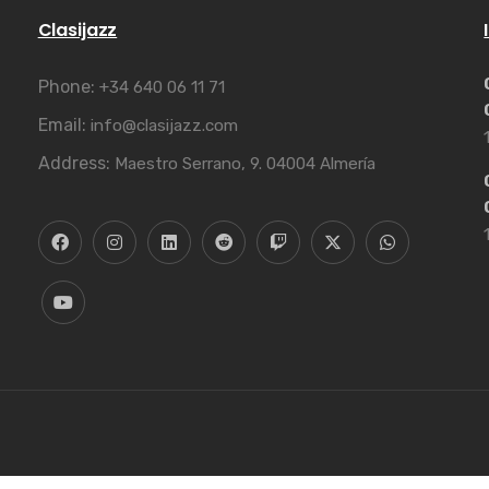
Clasijazz
Phone:
+34 640 06 11 71
Email:
info@clasijazz.com
Address:
Maestro Serrano, 9. 04004 Almería