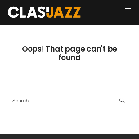
Skip
404
to
content
Oops! That page can't be
found