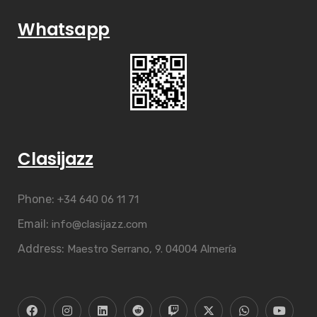
Whatsapp
Clasijazz
Phone:
+34 640 06 11 71
Email:
info@clasijazz.com
Address:
Maestro Serrano, 9. 04004 Almería