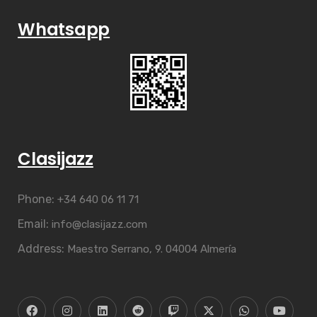
Whatsapp
Clasijazz
Phone:
+34 640 06 11 71
Email:
info@clasijazz.com
Address:
Maestro Serrano, 9. 04004 Almería