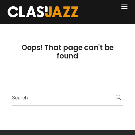
Skip
404
to
content
Oops! That page can't be
found