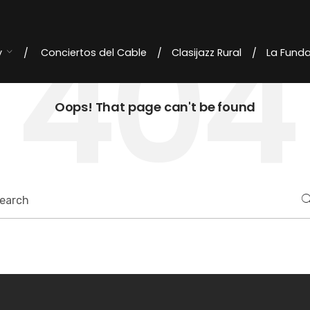
404
y
Conciertos del Cable
Clasijazz Rural
La Fund
Oops! That page can't be found