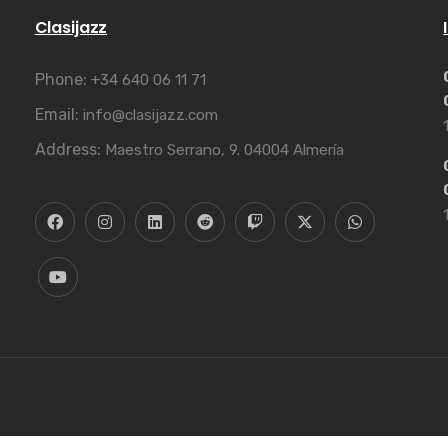
Clasijazz
Phone:
+34 640 06 11 71
Email:
info@clasijazz.com
Address:
Maestro Serrano, 9. 04004 Almería