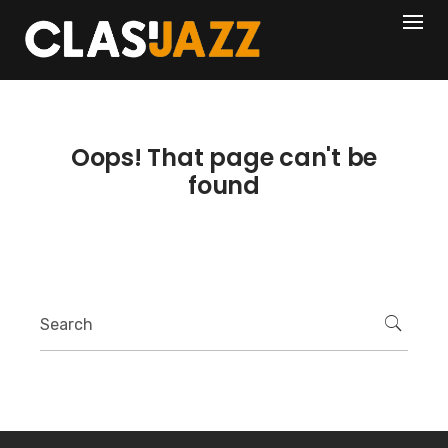
Skip
404
to
content
Oops! That page can't be
found