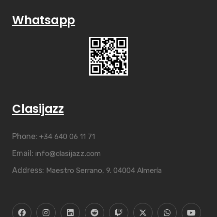
Whatsapp
Clasijazz
Phone:
+34 640 06 11 71
Email:
info@clasijazz.com
Address:
Maestro Serrano, 9. 04004 Almería