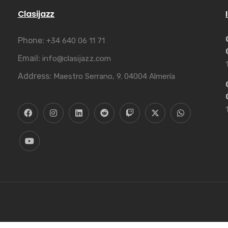
Clasijazz
Phone:
+34 640 06 11 71
Email:
info@clasijazz.com
Address:
Maestro Serrano, 9. 04004 Almería