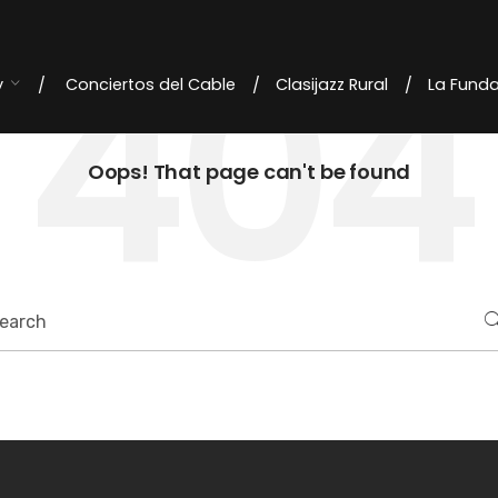
404
y
Conciertos del Cable
Clasijazz Rural
La Fund
Oops! That page can't be found