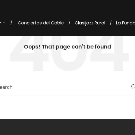
404
y
Conciertos del Cable
Clasijazz Rural
La Fund
Oops! That page can't be found