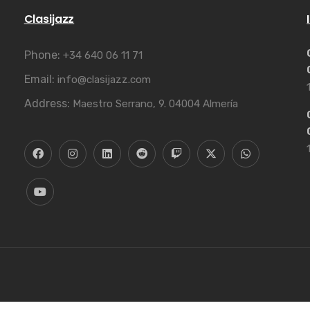
Clasijazz
Phone:
+34 640 06 11 71
Email:
info@clasijazz.com
Address:
Maestro Serrano, 9. 04004 Almería