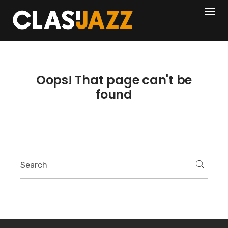
Skip
404
to
content
Oops! That page can't be
found