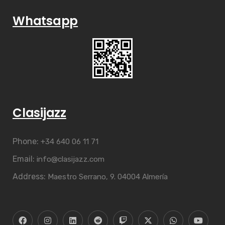
Whatsapp
Clasijazz
Phone:
+34 640 06 11 71
Email:
info@clasijazz.com
Address:
Maestro Serrano, 9. 04004 Almería