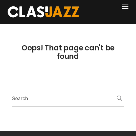
Skip
404
to
content
Oops! That page can't be
found