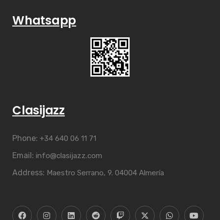
Whatsapp
Clasijazz
Phone:
+34 640 06 11 71
Email:
info@clasijazz.com
Address:
Maestro Serrano, 9. 04004 Almería