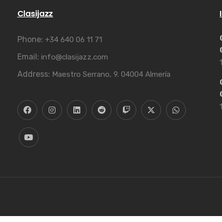
Clasijazz
Phone:
+34 640 06 11 71
Email:
info@clasijazz.com
Address:
Maestro Serrano, 9. 04004 Almería