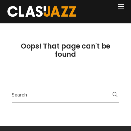
Skip
404
to
content
Oops! That page can't be
found