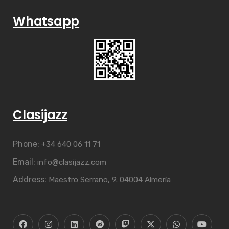
Whatsapp
Clasijazz
Phone:
+34 640 06 11 71
Email:
info@clasijazz.com
Address:
Maestro Serrano, 9. 04004 Almería