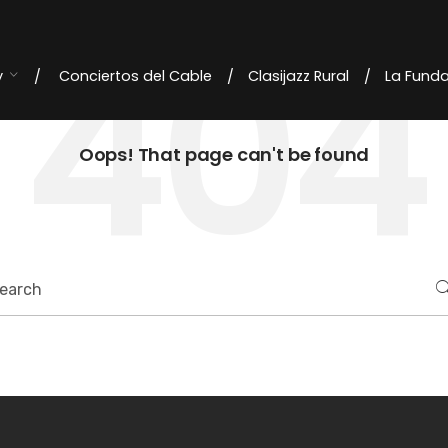
404
y
Conciertos del Cable
Clasijazz Rural
La Fund
Oops! That page can't be found