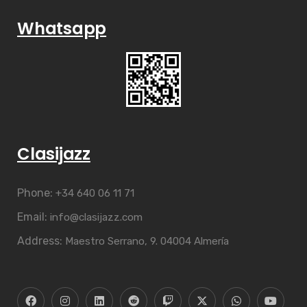
Whatsapp
Clasijazz
Phone:
+34 640 06 11 71
Email:
info@clasijazz.com
Address:
Maestro Serrano, 9. 04004 Almería