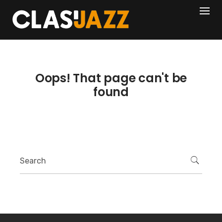
Skip
404
to
content
Oops! That page can't be
found