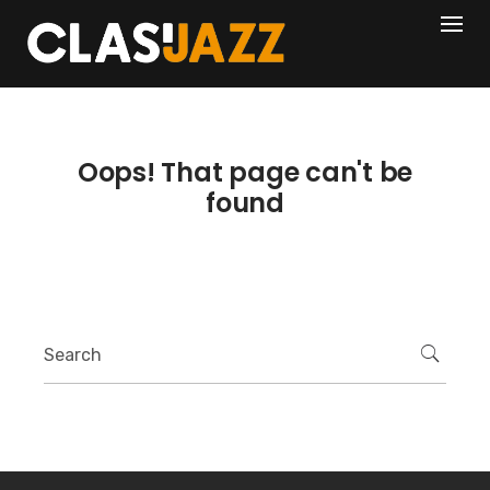
Skip
404
to
content
Oops! That page can't be
found