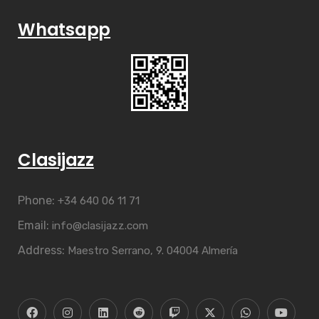
Whatsapp
Clasijazz
Phone:
+34 640 06 11 71
Email:
info@clasijazz.com
Address:
Maestro Serrano, 9. 04004 Almería