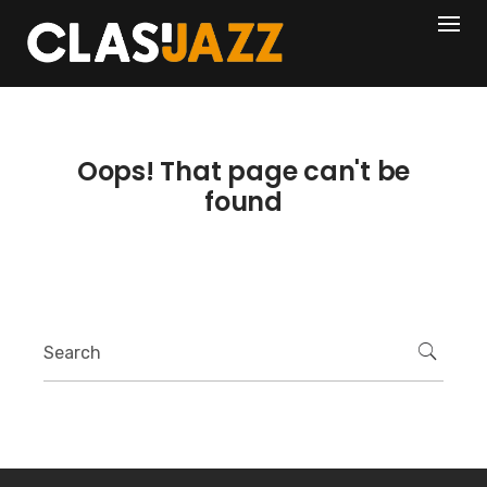
Skip
404
to
content
Oops! That page can't be
found