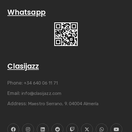
Whatsapp
Clasijazz
Phone:
+34 640 06 11 71
Email:
info@clasijazz.com
Address:
Maestro Serrano, 9. 04004 Almería