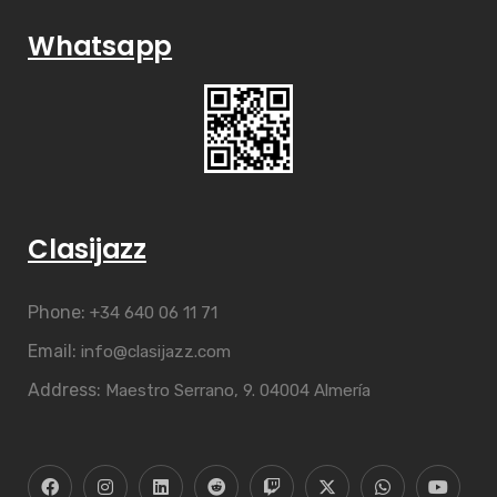
Whatsapp
Clasijazz
Phone:
+34 640 06 11 71
Email:
info@clasijazz.com
Address:
Maestro Serrano, 9. 04004 Almería