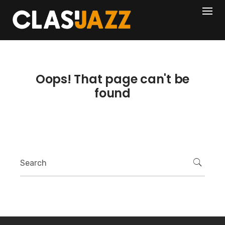
Skip
404
to
content
Oops! That page can't be
found