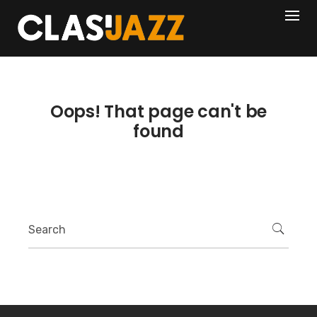
Skip
404
to
content
Oops! That page can't be
found