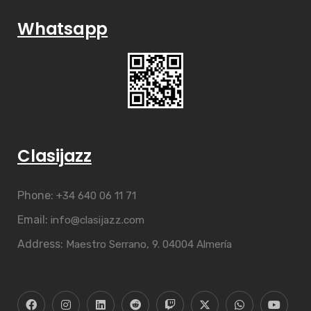
Whatsapp
Clasijazz
Phone:
+34 640 06 11 71
Email:
info@clasijazz.com
Address:
Maestro Serrano, 9. 04004 Almería