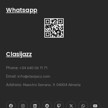
Whatsapp
Clasijazz
Phone:
+34 640 06 11 71
Email:
info@clasijazz.com
Address:
Maestro Serrano, 9. 04004 Almería