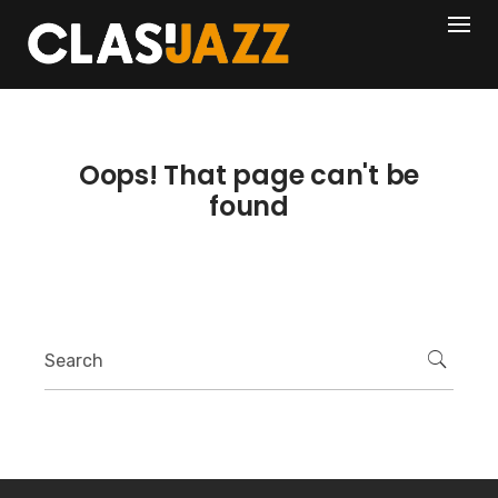
Skip
404
to
content
Oops! That page can't be
found