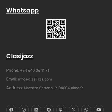
Whatsapp
Clasijazz
Phone:
+34 640 06 11 71
Email:
info@clasijazz.com
Address:
Maestro Serrano, 9. 04004 Almería