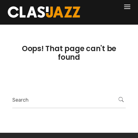
Skip
404
to
content
Oops! That page can't be
found