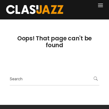
Skip
404
to
content
Oops! That page can't be
found