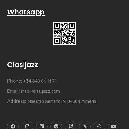
Whatsapp
Clasijazz
Phone:
+34 640 06 11 71
Email:
info@clasijazz.com
Address:
Maestro Serrano, 9. 04004 Almería