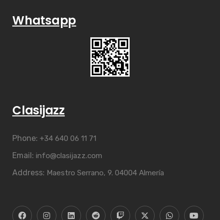
Whatsapp
Clasijazz
Phone:
+34 640 06 11 71
Email:
info@clasijazz.com
Address:
Maestro Serrano, 9. 04004 Almería