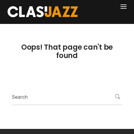
Skip
404
to
content
Oops! That page can't be
found